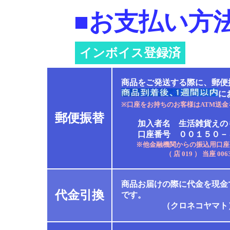
■お支払い方
インボイス登録済
商品をご発送する際に、郵便
に
※口座をお持ちのお客様はATM送
郵便振替
加入者名 生活雑貨えの
口座番号 ００１５０－８
※他金融機関からの振込用口座
（ 店 019 ） 当座 00633
商品お届けの際に代金を現金
代金引換
です。
（クロネコヤマト