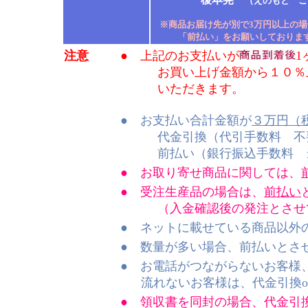
（えのもと こ
※商品お届け先が別で3万円以上の場
「前払い」をお願いしておりま
注意
● 上記のお支払いが
1
お買い上げ金額から１０％上
いただきます。
● お支払い合計金額が
３万円（
代金引換（代引手数料 不要
前払い（銀行振込手数料 当
● お取り寄せ商品に関しては、
● 受注生産品の場合は、
前払い
（入金確認後の発注とさせて
● ネットに載せている商品以外
● 数量が多い場合、前払いとさ
● お電話がつながらないお客様
流れないお客様は、代金引換o
● 領収書を同封の場合、代金引