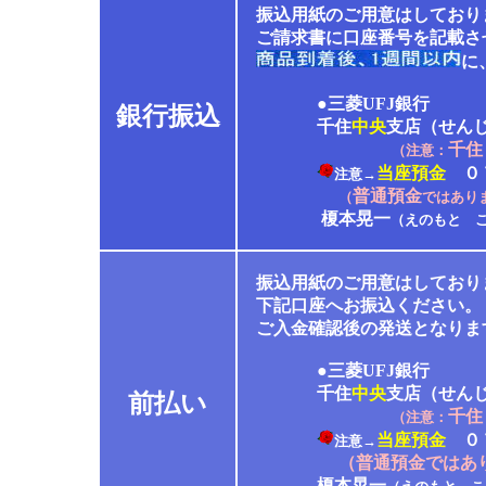
振込用紙のご用意はしており
ご請求書に口座番号を記載さ
に
●三菱UFJ銀行
銀行振込
千住
中央
支店（せん
千住
（注意：
当座預金
０７
注意→
普通預金
（
ではあり
榎本晃一
（えのもと 
振込用紙のご用意はしており
下記口座へお振込ください。
ご入金確認後の発送となりま
●三菱UFJ銀行
千住
中央
支店（せん
前払い
千住
（注意：
当座預金
０７
注意→
（普通預金ではあ
榎本晃一