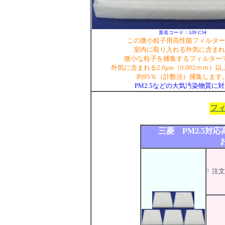
形名コード：539 C34
この微小粒子用高性能フィルター
室内に取り入れる外気に含まれ
微小な粒子を捕集するフィルター
外気に含まれる2.0μm（0.002ｍｍ）
約95％（計数法）捕集します
PM2.5などの大気汚染物質に
フ
三菱 PM2.5対応
注文