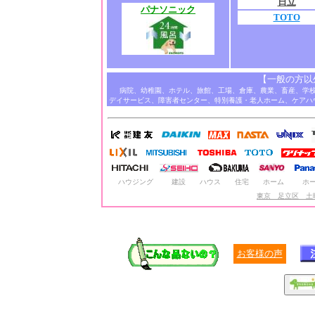
日立
パナソニック
TOTO
【一般の方以
病院、幼稚園、ホテル、旅館、工場、倉庫、農業、畜産、学
デイサービス、障害者センター、特別養護・老人ホーム、ケアハ
ハウジング
建設
ハウス
住宅
ホーム
ホ
東京 足立区 土
お客様の声