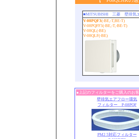
【 P08QLHK
■MITSUBISHI 三菱 
V-08PQF3
(-BE,-T,BE-T)
V-08PQFF3(-BE,-T,-BE-T)
V-08QL(-BE)
V-08QLF(-BE)
●上記のフィルターをご購入のお
壁排気エアフロー環気
フィルター P-08PQF
PM2.5対応フィルター