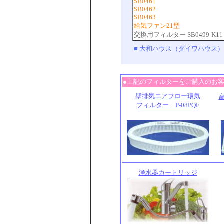
SB0461
SB0462
SB0463
給気ファン21型
交換用フィルター SB0499-K11
■ 大和ハウス（ダイワハウス）
●上記のフィルターをご購入のお
壁排気エアフロー環気
フィルター P-08PQF
浄水器カートリッジ