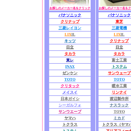
お探しのメーカー名をクリック
お探しのメーカー名をク
パナソニック
パナソニック
クリナップ
東芝
三菱レイヨン
三菱電機
LIX
IL
LIX
IL
キッツ
クリナップ
日立
日立
タカラ
タカラ
東レ
富士工業
INAX
トステム
ゼンケン
サンウェーブ
TOTO
TOTO
クリタック
暖冷工業
メイスイ
リンナイ
日本ガイシ
渡辺製作所
シーガルフォ
ナスラック
サンウエーブ
TOYO
ヤマハ
ミカド
トクラス
トクラス（ヤマ
トステム
アリアフィー