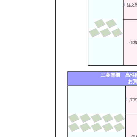
注文
価
三菱電機 高性能
お買
注文
価