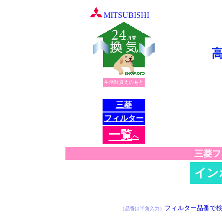
MITSUBISHI
生活雑貨えのもと
三菱
フィルター
一
覧
へ
三菱フ
イン
※検索に 10秒ほ
フィルター品番で
（品番は半角入力）