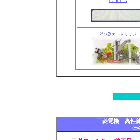
P-80HHF3
浄水器カートリッジ
三菱電機 高性能
（形名