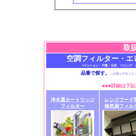
取
空調フィルター・エ
（マンション・戸建：台所、リビング、
品番で探す。
（品番は半角入力
■■■
詳細は下記
浄水器カートリッジ
レンジフード
フィルター
換気扇フィル