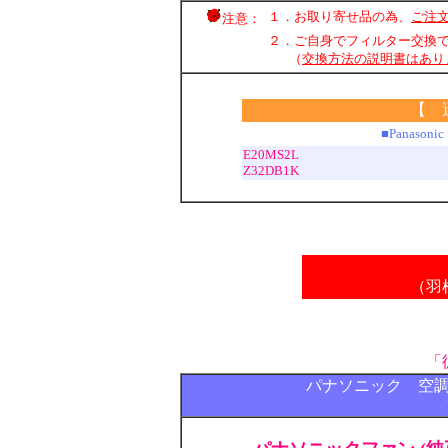
１．お取り寄せ品の為、
ご注
注意：
２．ご自身でフィルター交換
（
交換方法の説明書はあり
【 
■Panas
E20MS2L
Z32DB1K
（羽
「
パナソニック 空