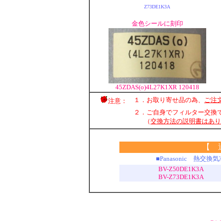
Z73DE1K3A
金色シールに刻印
45ZDAS(o)4L27K1XR 120418
１．お取り寄せ品の為、
ご注
注意：
２．ご自身でフィルター交換
（
交換方法の説明書はあり
【 
■Panasonic 熱
BV-Z50DE1K3A
BV-Z73DE1K3A