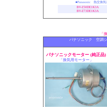
■Panasonic 熱
BV-Z50DE1K3A
BV-Z73DE1K3A
「
パナソニック 空調
パナソニックモーター (純正品)
「換気用モーター」