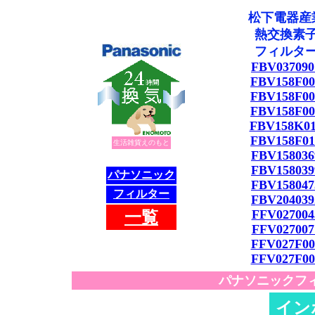
松下電器産
熱交換素
フィルタ
FBV037090
FBV158F00
FBV158F00
FBV158F00
FBV158K0
FBV158F01
生活雑貨えのもと
FBV158036
FBV158039
パナソニック
FBV158047
フィルター
FBV204039
FFV027004
一
覧
FFV027007
FFV027F00
FFV027F00
パナソニックフィ
イン