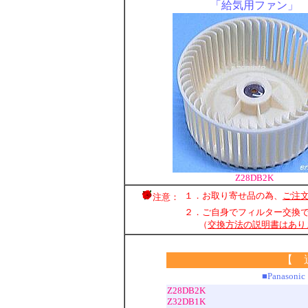
「給気用ファン」
Z28DB2K
１．お取り寄せ品の為、
ご注
注意：
２．ご自身でフィルター交換
（
交換方法の説明書はあり
【 
■Panas
Z28DB2K
Z32DB1K