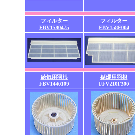
フィルター
フィルター
FBV1580475
FBV158F004
給気用羽根
循環用羽根
FBV1440109
FFV210F300