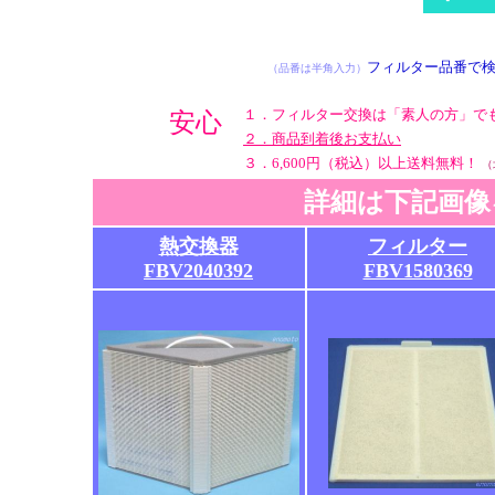
※検索に 10秒ほ
フィルター品番で
（品番は半角入力）
１．フィルター交換は「素人の方」で
安心
２．商品到着後お支払い
３．6,600円（税込）以上送料無料！
（
詳細は下記画像
熱交換器
フィルター
FBV2040392
FBV1580369