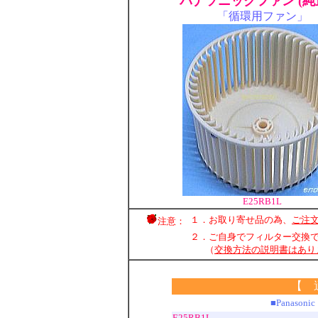
パナソニックファン (純
「循環用ファン」
E25RB1L
１．お取り寄せ品の為、
ご注
注意：
２．ご自身でフィルター交換
（
交換方法の説明書はあり
【 
■Panas
E25RB1L