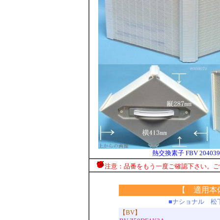
熱交換素子 FBV 204039
注意：品番をもう一度ご確認下さい。ご
【 適用本
■ナショナル 松
【BV】