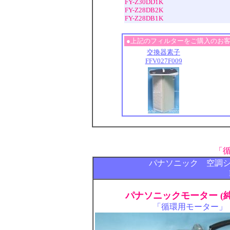
FY-Z30DD1K
FY-Z28DB2K
FY-Z28DB1K
●上記のフィルターをご購入のお
交換器素子
FFV027F009
「
パナソニック 空調
パナソニックモーター (純
「循環用モーター」