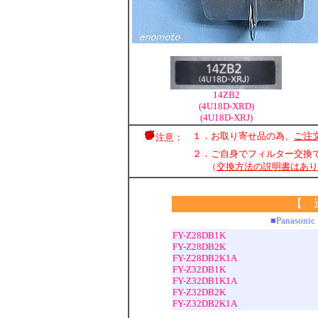
14ZB2
(4U18D-XRD)
(4U18D-XRJ)
１．お取り寄せ品の為、
ご注
注意：
２．ご自身でフィルター交換
（
交換方法の説明書はあり
【 
■Panas
FY-Z28DB1K
FY-Z28DB2K
FY-Z28DB2K1A
FY-Z32DB1K
FY-Z32DB1K1A
FY-Z32DB2K
FY-Z32DB2K1A