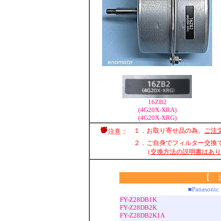
16ZB2
(4G20X-XRA)
(4G20X-XRG)
１．お取り寄せ品の為、
ご注
注意：
２．ご自身でフィルター交換
（
交換方法の説明書はあり
【 
■Panas
FY-Z28DB1K
FY-Z28DB2K
FY-Z28DB2K1A