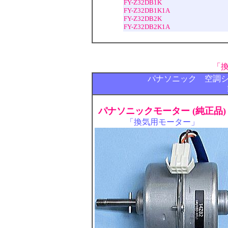
FY-Z32DB1K
FY-Z32DB1K1A
FY-Z32DB2K
FY-Z32DB2K1A
「
パナソニック 空調
パナソニックモーター (純正品)
「換気用モーター」