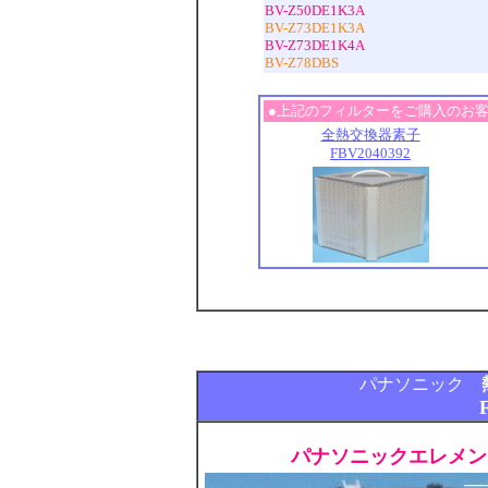
BV-Z50DE1K3A
BV-Z73DE1K3A
BV-Z73DE1K4A
BV-Z78DBS
●上記のフィルターをご購入のお
全熱交換器素子
FBV2040392
パナソニック
パナソニックエレメント