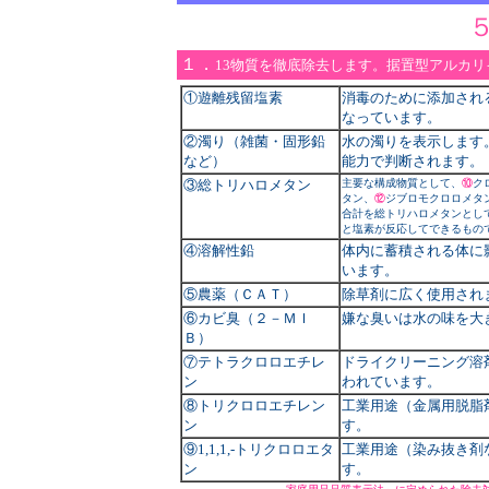
１．
13物質を徹底除去します。据置型アルカ
①遊離残留塩素
消毒のために添加され
なっています。
②濁り（雑菌・固形鉛
水の濁りを表示します
など）
能力で判断されます。
③総トリハロメタン
主要な構成物質として、
⑩
ク
タン、
⑫
ジブロモクロロメタ
合計を総トリハロメタンとし
と塩素が反応してできるもの
④溶解性鉛
体内に蓄積される体に
います。
⑤農薬（ＣＡＴ）
除草剤に広く使用され
⑥カビ臭（２－ＭＩ
嫌な臭いは水の味を大
Ｂ）
⑦テトラクロロエチレ
ドライクリーニング溶
ン
われています。
⑧トリクロロエチレン
工業用途（金属用脱脂
ン
す。
⑨1,1,1,-トリクロロエタ
工業用途（染み抜き剤
ン
す。