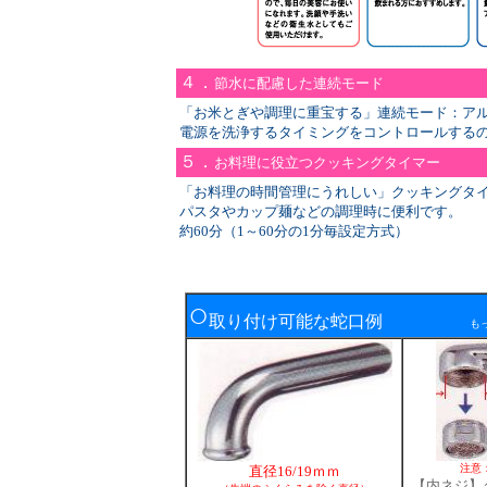
４．
節水に配慮した連続モード
「お米とぎや調理に重宝する」連続モード：ア
電源を洗浄するタイミングをコントロールする
５．
お料理に役立つクッキングタイマー
「お料理の時間管理にうれしい」クッキングタ
パスタやカップ麺などの調理時に便利です。
約60分（1～60分の1分毎設定方式）
○
取り付け可能な蛇口例
も
注意
直径16/19ｍｍ
【内ネジ】