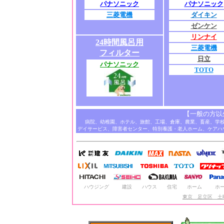
パナソニック
パナソニック
三菱電機
ダイキン
ゼンケン
リンナイ
24時間風呂用
三菱電機
フィルター
日立
パナソニック
TOTO
【一般の方以
病院、幼稚園、ホテル、旅館、工場、倉庫、農業、畜産、学
デイサービス、障害者センター、特別養護・老人ホーム、ケアハ
ハウジング
建設
ハウス
住宅
ホーム
ホ
東京 足立区 土