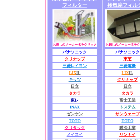
フィルター
換気扇フィル
お探しのメーカー名をクリック
お探しのメーカー名をク
パナソニック
パナソニック
クリナップ
東芝
三菱レイヨン
三菱電機
LIX
IL
LIX
IL
キッツ
クリナップ
日立
日立
タカラ
タカラ
東レ
富士工業
INAX
トステム
ゼンケン
サンウェーブ
TOTO
TOTO
クリタック
暖冷工業
メイスイ
リンナイ