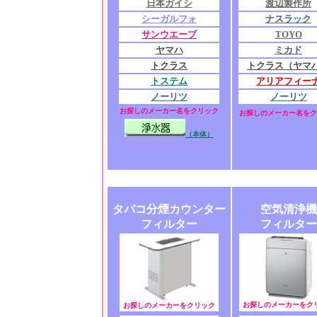
日本ガイシ
渡辺製作所
シーガルフォ
ナスラック
サンウエーブ
TOYO
ヤマハ
ミカド
トクラス
トクラス（ヤマ
トステム
アリアフィー
ノーリツ
ノーリツ
お探しのメーカー名をクリック
お探しのメーカー名をク
（本体）
タバコ分煙カウンター
空気清浄機
フィルター
フィルター
お探しのメーカーをク
お探しのメーカーをクリック