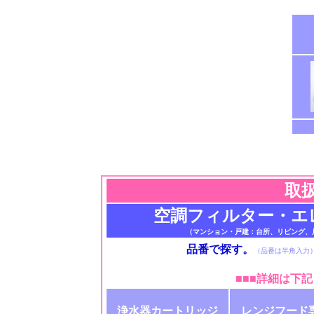
取
空調フィルター・エ
（マンション・戸建：台所、リビング、
品番で探す。
（品番は半角入力
■■■
詳細は下記
浄水器カートリッジ
レンジフード