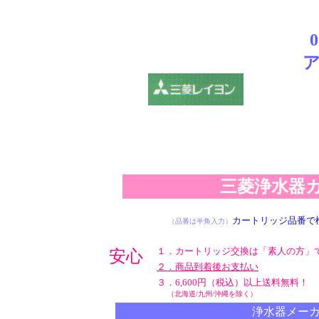
三菱浄水器カ
※検索に 10秒ほ
カートリッジ品番で
（品番は半角入力）
１．カートリッジ交換は「素人の方」
安心
２．商品到着後お支払い
３．6,600円（税込）以上送料無料！
（北海道/九州/沖縄を除く）
浄水器メーカ