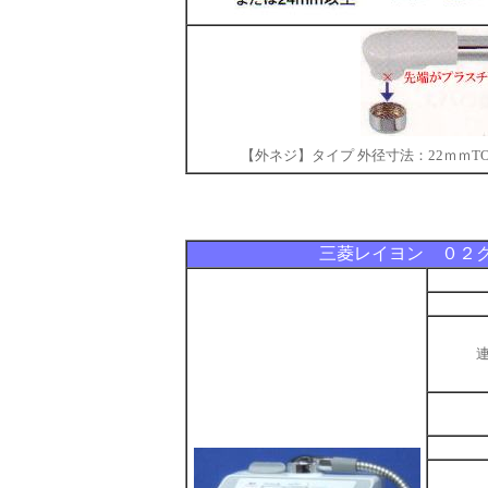
【外ネジ】タイプ 外径寸法：22ｍｍTOTO/
三菱レイヨン ０２クリ