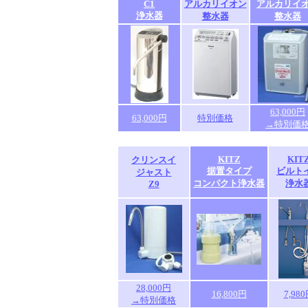
C1
アルカリイオン
アルカリイ
浄水器
整水器
整水器
63,000円
63,000円
特別価格
→特別価
KITZ
KIT
クリンスイ
据置タイプ
ビルト
ジャスト
コンパクト浄水器
浄水
Z9
28,000円
16,800円
7,98
→特別価格